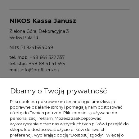
NIKOS Kassa Janusz
Zielona Góra, Dekoracyjna 3
65-155 Poland
NIP:
PL9241694049
tel. mob.
+48 664 322 357
tel. stac.
+48 68 41 41 695
mail:
info@profilters.eu
ALIOR Bank S.A.
Dbamy o Twoją prywatność
Warszawa, ul. Łopuszańska 38D
02-232 Poland
Pliki cookies i pokrewne im technologie umożliwiają
poprawne działanie strony i pomagają nam dostosować
SWIFT/BIK:
ALBPPLPWXXX
ofertę do Twoich potrzeb. P
liki cookie są używane do
personalizacji reklam.
Możesz zaakceptować
IBAN NR:
wykorzystanie przez nas wszystkich tych plików i przejść do
PLN:
PL80 2490 0005 0000 4500 5705 7151
sklepu lub dostosować użycie plików do swoich
EUR:
PL13 2490 0005 0000 4600 9159 5449
preferencji, wybierając opcję "Dostosuj zgody". Więcej o