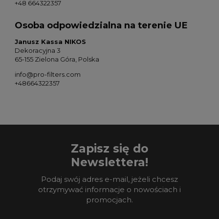
+48 664322357
Osoba odpowiedzialna na terenie UE
Janusz Kassa NIKOS
Dekoracyjna 3
65-155 Zielona Góra, Polska
info@pro-filters.com
+48664322357
Zapisz się do
Newslettera!
Podaj swój adres e-mail, jeżeli chcesz
otrzymywać informacje o nowościach i
promocjach.