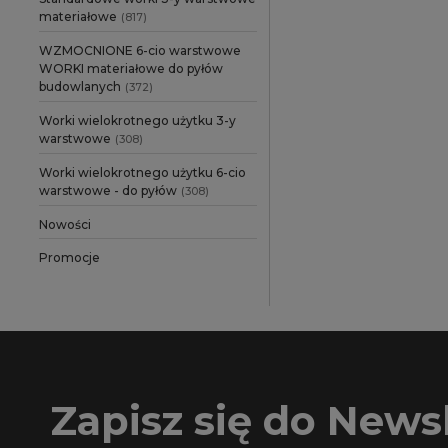
CELMA
(4)
materiałowe
(817)
CMI
(2)
WZMOCNIONE 6-cio warstwowe
WORKI materiałowe do pyłów
CLATRONIC
(2)
budowlanych
(372)
CLEANCRAFT
(2)
Worki wielokrotnego użytku 3-y
warstwowe
(308)
CLEANFIX
(2)
Worki wielokrotnego użytku 6-cio
COMAC
(2)
warstwowe - do pyłów
(308)
COLUMBUS
(2)
Nowości
CS UNITEC
(2)
Promocje
DAREL / DE´LONGHI
(10)
DEXTER
(2)
DEWALT
(16)
EIBENSTOCK
(6)
Zapisz się do Newsl
EINHELL
(22)
ELECTROLUX
(6)