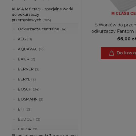
KLASA M filtracji - specjalne worki
do odkurzaczy
przemysłowych
(805)
5 Worków do prze
Odkurzacze centralne
(14)
odkurzaczy Fantom 
66,00 zł
AEG
(8)
AQUAVAC
(16)
Do kosz
BAIER
(2)
BERNER
(2)
BERYL
(2)
BOSCH
(34)
BOSMANN
(2)
BTI
(2)
BUDGET
(2)
CALOR
(2)
Standardowe worki 3-y warstwowe