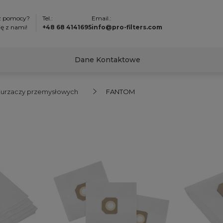
z pomocy?
Tel.:
Email.:
ię z nami!
+48 68 4141695
info@pro-filters.com
Dane Kontaktowe
odkurzaczy przemysłowych
FANTOM
M