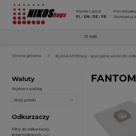
Wybierz język:
Potrzebujes
PL
/
EN
/
DE
/
FR
Skontaktuj s
O nas
Strona główna
KLASA M filtracji - specjalne worki do 
FANTO
Waluty
Wybierz walutę
Odkurzaczy
Filtry do odkurzaczy
przemysłowych
(42)