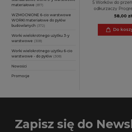
5 Worków do prze
CELMA
(4)
materiałowe
(817)
odkurzaczy Progr
CMI
(2)
2000, Mercedes NT 
WZMOCNIONE 6-cio warstwowe
58,00 zł
WORKI materiałowe do pyłów
Spray Wash&Go, Mu
CLATRONIC
(2)
budowlanych
(372)
Clean Green, Multi
Do kosz
CLEANCRAFT
(2)
Worki wielokrotnego użytku 3-y
warstwowe
(308)
CLEANFIX
(2)
Worki wielokrotnego użytku 6-cio
COMAC
(2)
warstwowe - do pyłów
(308)
COLUMBUS
(2)
Nowości
CS UNITEC
(2)
Promocje
DAREL / DE´LONGHI
(10)
DEXTER
(2)
DEWALT
(16)
EIBENSTOCK
(6)
Zapisz się do Newsl
EINHELL
(22)
ELECTROLUX
(6)