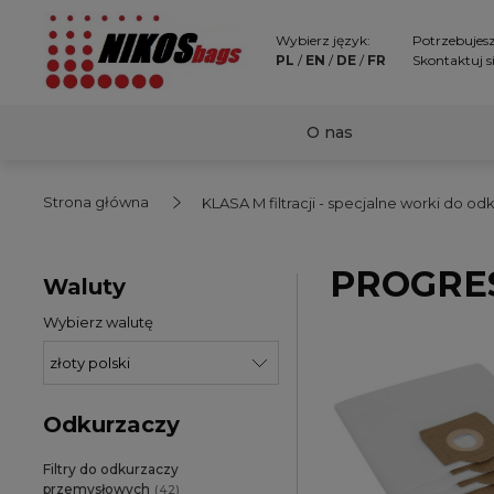
Wybierz język:
Potrzebujes
PL
/
EN
/
DE
/
FR
Skontaktuj s
O nas
Strona główna
KLASA M filtracji - specjalne worki do 
PROGRE
Waluty
Wybierz walutę
Odkurzaczy
Filtry do odkurzaczy
przemysłowych
(42)