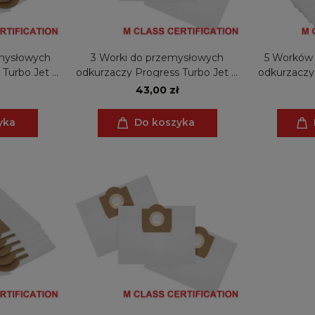
mysłowych
3 Worki do przemysłowych
5 Worków
 Turbo Jet P
odkurzaczy Progress Turbo Jet P
odkurzaczy
 Turbo Jet P
530, Turbo Jet P 562, Turbo Jet P
560, P 562, 
43,00 zł
 P 573
565, Turbo Jet P 573
Jet P 520
yka
Do koszyka