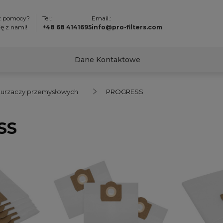
z pomocy?
Tel.:
Email.:
ię z nami!
+48 68 4141695
info@pro-filters.com
Dane Kontaktowe
odkurzaczy przemysłowych
PROGRESS
SS