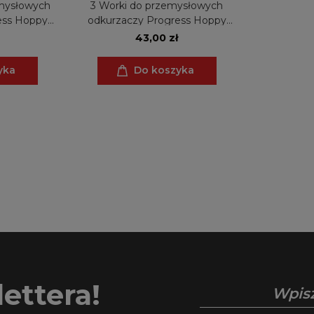
mysłowych
3 Worki do przemysłowych
ess Hoppy
odkurzaczy Progress Hoppy
20, Multi 4
2000, Mercedes NT 20, Multi 4
43,00 zł
lti 6 Pro
Spray Wash&Go, Multi 6 Pro
 6 Pro el
Clean Green, Multi 6 Pro el
yka
Do koszyka
ettera!