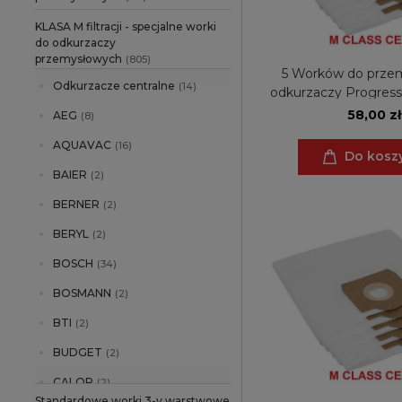
KLASA M filtracji - specjalne worki
do odkurzaczy
przemysłowych
(805)
5 Worków do prze
Odkurzacze centralne
(14)
odkurzaczy Progress
530, Turbo Jet P 562,
58,00 zł
AEG
(8)
565, Turbo Jet
AQUAVAC
(16)
Do kosz
BAIER
(2)
BERNER
(2)
BERYL
(2)
BOSCH
(34)
BOSMANN
(2)
BTI
(2)
BUDGET
(2)
CALOR
(2)
Standardowe worki 3-y warstwowe