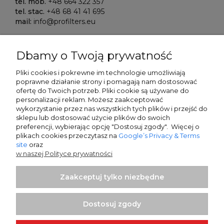
tel. mob.
+48 664 322 357
tel. stac.
+48 68 41 41 695
mail:
info@profilters.eu
ALIOR Bank S.A.
Dbamy o Twoją prywatność
Warszawa, ul. Łopuszańska 38D
02-232 Poland
Pliki cookies i pokrewne im technologie umożliwiają
poprawne działanie strony i pomagają nam dostosować
SWIFT/BIK:
ALBPPLPWXXX
ofertę do Twoich potrzeb. P
liki cookie są używane do
personalizacji reklam.
Możesz zaakceptować
IBAN NR:
wykorzystanie przez nas wszystkich tych plików i przejść do
PLN:
PL80 2490 0005 0000 4500 5705 7151
sklepu lub dostosować użycie plików do swoich
EUR:
PL13 2490 0005 0000 4600 9159 5449
preferencji, wybierając opcję "Dostosuj zgody". Więcej o
plikach cookies przeczytasz na
Google’s Privacy & Terms
site
oraz
Sparkasse Oberlausitz-Niederschlesien
w naszej Polityce prywatności
Zittau, Frauenstrasse 21
02763 Germany
Zaakceptuj tylko niezbędne
SWIFT/BIK:
WELADED1GRL
IBAN NR:
Dostosuj zgody
EUR:
DE25 8505 0100 0232 0268 58