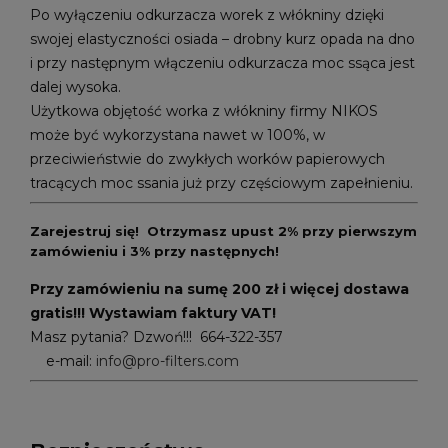
Po wyłączeniu odkurzacza worek z włókniny dzięki
swojej elastyczności osiada – drobny kurz opada na dno
i przy następnym włączeniu odkurzacza moc ssąca jest
dalej wysoka.
Użytkowa objętość worka z włókniny firmy NIKOS
może być wykorzystana nawet w 100%, w
przeciwieństwie do zwykłych worków papierowych
tracących moc ssania już przy częściowym zapełnieniu.
Zarejestruj się! Otrzymasz upust 2% przy pierwszym
zamówieniu i 3% przy następnych!
Przy zamówieniu na sumę 200 zł i więcej dostawa
gratis!!! Wystawiam faktury VAT!
Masz pytania? Dzwoń!!! 664-322-357
e-mail:
info@pro-filters.com