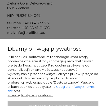
Zielona Góra, Dekoracyjna 3
65-155 Poland
NIP:
PL9241694049
tel. mob.
+48 664 322 357
tel. stac.
+48 68 41 41 695
mail:
info@profilters.eu
ALIOR Bank S.A.
Dbamy o Twoją prywatność
Warszawa, ul. Łopuszańska 38D
02-232 Poland
Pliki cookies i pokrewne im technologie umożliwiają
poprawne działanie strony i pomagają nam dostosować
SWIFT/BIK:
ALBPPLPWXXX
ofertę do Twoich potrzeb. P
liki cookie są używane do
personalizacji reklam.
Możesz zaakceptować
IBAN NR:
wykorzystanie przez nas wszystkich tych plików i przejść do
PLN:
PL80 2490 0005 0000 4500 5705 7151
sklepu lub dostosować użycie plików do swoich
EUR:
PL13 2490 0005 0000 4600 9159 5449
preferencji, wybierając opcję "Dostosuj zgody". Więcej o
plikach cookies przeczytasz na
Google’s Privacy & Terms
site
oraz
Sparkasse Oberlausitz-Niederschlesien
w naszej Polityce prywatności
Zittau, Frauenstrasse 21
02763 Germany