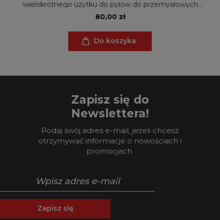
wielokrotnego użytku do pyłów do przemysłowych
odkurzaczy Metabo ASR (SHR) 2050, ASR 50 (L/M CS),
80,00 zł
50 L SC (ZW)
Do koszyka
Zapisz się do
Newslettera!
Podaj swój adres e-mail, jeżeli chcesz
otrzymywać informacje o nowościach i
promocjach.
Zapisz się