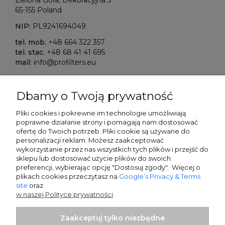
65-155 Poland
NIP:
PL9241694049
tel. mob.
+48 664 322 357
tel. stac.
+48 68 41 41 695
mail:
info@profilters.eu
ALIOR Bank S.A.
Dbamy o Twoją prywatność
Warszawa, ul. Łopuszańska 38D
02-232 Poland
Pliki cookies i pokrewne im technologie umożliwiają
poprawne działanie strony i pomagają nam dostosować
SWIFT/BIK:
ALBPPLPWXXX
ofertę do Twoich potrzeb. P
liki cookie są używane do
personalizacji reklam.
Możesz zaakceptować
IBAN NR:
wykorzystanie przez nas wszystkich tych plików i przejść do
PLN:
PL80 2490 0005 0000 4500 5705 7151
sklepu lub dostosować użycie plików do swoich
EUR:
PL13 2490 0005 0000 4600 9159 5449
preferencji, wybierając opcję "Dostosuj zgody". Więcej o
plikach cookies przeczytasz na
Google’s Privacy & Terms
site
oraz
Sparkasse Oberlausitz-Niederschlesien
w naszej Polityce prywatności
Zittau, Frauenstrasse 21
02763 Germany
Zaakceptuj tylko niezbędne