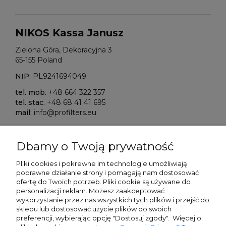
NIKOS Kassa Janusz
Zielona Góra, Dekoracyjna 3
65-155 Poland
NIP:
PL9241694049
tel. mob.
+48 664 322 357
tel. stac.
+48 68 41 41 695
mail:
info@profilters.eu
ALIOR Bank S.A.
Dbamy o Twoją prywatność
Warszawa, ul. Łopuszańska 38D
02-232 Poland
Pliki cookies i pokrewne im technologie umożliwiają
poprawne działanie strony i pomagają nam dostosować
SWIFT/BIK:
ALBPPLPWXXX
ofertę do Twoich potrzeb. P
liki cookie są używane do
personalizacji reklam.
Możesz zaakceptować
IBAN NR:
wykorzystanie przez nas wszystkich tych plików i przejść do
PLN:
PL80 2490 0005 0000 4500 5705 7151
sklepu lub dostosować użycie plików do swoich
EUR:
PL13 2490 0005 0000 4600 9159 5449
preferencji, wybierając opcję "Dostosuj zgody". Więcej o