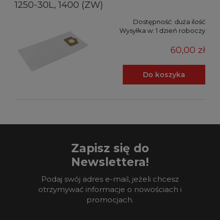
1250-30L, 1400 (ZW)
Dostępność:
duża ilość
Wysyłka w:
1 dzień roboczy
60,00 zł
Do koszyka
Zapisz się do
Newslettera!
Podaj swój adres e-mail, jeżeli chcesz
otrzymywać informacje o nowościach i
promocjach.