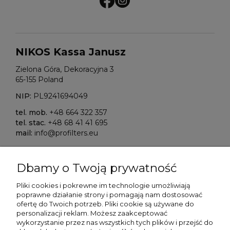
NIKOS Kassa Janusz
Zielona Góra, Dekoracyjna 3
65-155 Poland
NIP:
PL9241694049
tel. mob.
+48 664 322 357
tel. stac.
+48 68 41 41 695
mail:
info@profilters.eu
ALIOR Bank S.A.
Dbamy o Twoją prywatność
Warszawa, ul. Łopuszańska 38D
02-232 Poland
Pliki cookies i pokrewne im technologie umożliwiają
poprawne działanie strony i pomagają nam dostosować
SWIFT/BIK:
ALBPPLPWXXX
ofertę do Twoich potrzeb. P
liki cookie są używane do
personalizacji reklam.
Możesz zaakceptować
IBAN NR:
wykorzystanie przez nas wszystkich tych plików i przejść do
PLN:
PL80 2490 0005 0000 4500 5705 7151