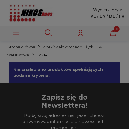
Wybierz język:
PL
/
EN
/
DE
/
FR
Strona główna
Worki wielokrotnego użytku 3-y
warstwowe
FAKIR
Nie znaleziono produktów spełniających
podane kryteria.
Zapisz się do
Newslettera!
Podaj swój adres e-mail, jeżeli chcesz
otrzymywać informacje o nowościach i
promocjach.