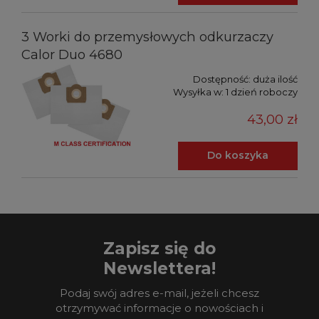
3 Worki do przemysłowych odkurzaczy
Calor Duo 4680
Dostępność:
duża ilość
Wysyłka w:
1 dzień roboczy
43,00 zł
Do koszyka
Zapisz się do
Newslettera!
Podaj swój adres e-mail, jeżeli chcesz
otrzymywać informacje o nowościach i