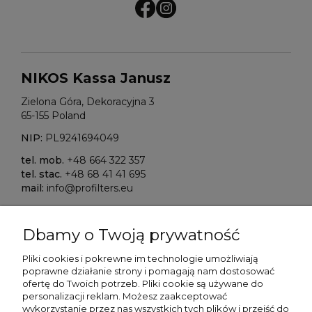
NIKOS Kassa Janusz
Zielona Góra, Dekoracyjna 3
65-155 Poland
NIP:
PL9241694049
tel. mob.
+48 664 322 357
tel. stac.
+48 68 41 41 695
mail:
info@profilters.eu
ALIOR Bank S.A.
Dbamy o Twoją prywatność
Warszawa, ul. Łopuszańska 38D
02-232 Poland
Pliki cookies i pokrewne im technologie umożliwiają
poprawne działanie strony i pomagają nam dostosować
SWIFT/BIK:
ALBPPLPWXXX
ofertę do Twoich potrzeb. P
liki cookie są używane do
personalizacji reklam.
Możesz zaakceptować
IBAN NR:
wykorzystanie przez nas wszystkich tych plików i przejść do