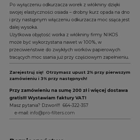
Po wyłączeniu odkurzacza worek z włókniny dzięki
swojej elastyczności osiada – drobny kurz opada na dno
i przy następnym włączeniu odkurzacza moc ssąca jest
dalej wysoka.
Użytkowa objętość worka z włókniny firmy NIKOS
może być wykorzystana nawet w 100%, w
przeciwieństwie do zwykłych worków papierowych
tracących moc ssania już przy częściowym zapełnieniu.
Zarejestruj się! Otrzymasz upust 2% przy pierwszym
zamówieniu i 3% przy następnych!
Przy zamówieniu na sumę 200 zł i więcej dostawa
gratis!!! Wystawiam faktury VAT!
Masz pytania? Dzwoń!!! 664-322-357
e-mail:
info@pro-filters.com