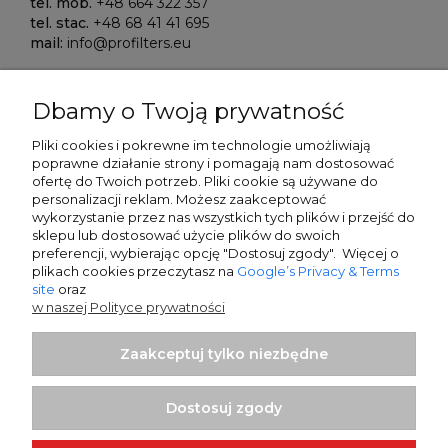
tel. mob.
+48 664 322 357
tel. stac.
+48 68 41 41 695
mail:
info@profilters.eu
ALIOR Bank S.A.
Dbamy o Twoją prywatność
Warszawa, ul. Łopuszańska 38D
02-232 Poland
Pliki cookies i pokrewne im technologie umożliwiają
poprawne działanie strony i pomagają nam dostosować
SWIFT/BIK:
ALBPPLPWXXX
ofertę do Twoich potrzeb. P
liki cookie są używane do
personalizacji reklam.
Możesz zaakceptować
IBAN NR:
wykorzystanie przez nas wszystkich tych plików i przejść do
PLN:
PL80 2490 0005 0000 4500 5705 7151
sklepu lub dostosować użycie plików do swoich
EUR:
PL13 2490 0005 0000 4600 9159 5449
preferencji, wybierając opcję "Dostosuj zgody". Więcej o
plikach cookies przeczytasz na
Google’s Privacy & Terms
site
oraz
Sparkasse Oberlausitz-Niederschlesien
w naszej Polityce prywatności
Zittau, Frauenstrasse 21
02763 Germany
Zaakceptuj tylko niezbędne
SWIFT/BIK:
WELADED1GRL
IBAN NR:
Dostosuj zgody
EUR:
DE25 8505 0100 0232 0268 58